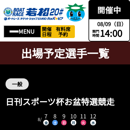
08/09（日）
開催
有料席
14:00
MENU
開門
日程
予約
時間
出場予定選手一覧
一般
日刊スポーツ杯お盆特選競走
7
8
9
10
11
12
8
/
金
土
日
月
火
水