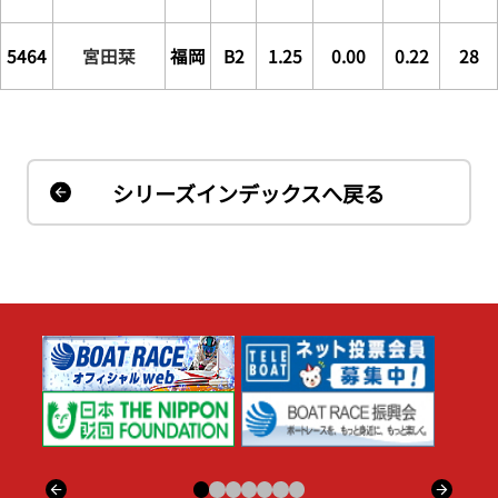
5464
宮田栞
福岡
B2
1.25
0.00
0.22
28
シリーズインデックスへ戻る