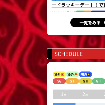
ードラッキーデー！！で
2026年08月08日
NEW
UP
イベント
【8月22日】夏の美味し
一覧をみる
2026年08月08日
NEW
UP
イベント
【8月22日】大大大特価
ボートレース若松
2026年08月08日
NEW
イベント
SCHEDULE
【8月22日〜8月26日】
場外
場外
場外
SG
GⅠ
GⅡ
GⅢ
1
2
月
月