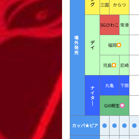
グ
三国
からつ
SGびわこ
常滑
場
外
デ
福岡
発
イ
売
児島
尼崎
丸亀
下関
ナ
イ
タ
|
GIII桐生
●
●
●
●
カッパ★ピア