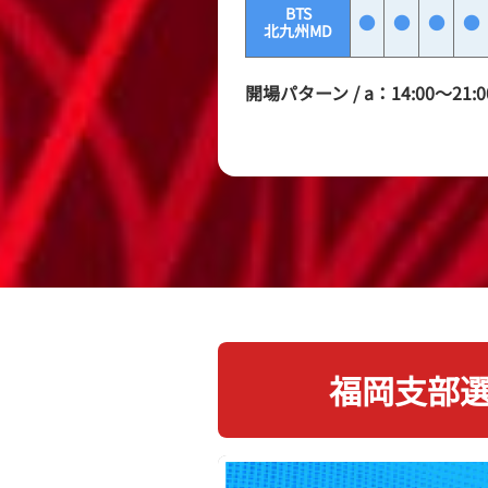
BTS
●
●
●
●
北九州MD
開場パターン / a：14:00〜21:00
福岡支部