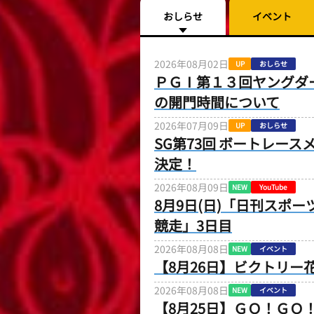
おしらせ
イベント
2026年08月02日
UP
おしらせ
ＰＧⅠ第１３回ヤングダ
の開門時間について
2026年07月09日
UP
おしらせ
SG第73回 ボートレー
決定！
2026年08月09日
NEW
YouTube
8月9日(日)「日刊スポ
競走」3日目
2026年08月08日
NEW
イベント
【8月26日】ビクトリー
2026年08月08日
NEW
イベント
【8月25日】ＧＯ！ＧＯ