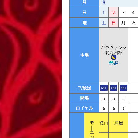
8
月
日
1
2
3
4
曜
土
日
月
火
ギラヴァンツ
北九州杯
本場
TV放送
681
681
681
開場
a
a
a
ロイヤル
a
a
a
モ
徳山
芦屋
|
ニ
ン