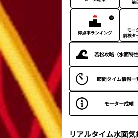
前
モー
得点率ランキング
前検タ
若松攻略（水面特
節間タイム情報一
モーター成績
リアルタイム水面気