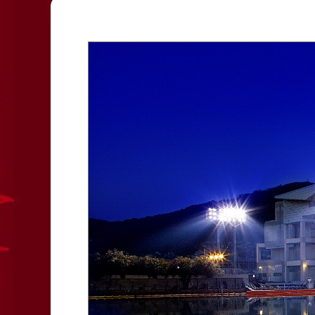
レース結果
出目データ
出走表・前日予想PDF
水面特性・進入
モーター抽選結果・前検タイムランキング
潮見表