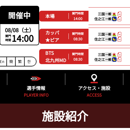
開門時間
三国
一般
本場
14:00
住之江
一般
08/08（土）
カッパ
開門時間
14:00
三国
一般
開門
08:30
★ピア
住之江
一般
時間
BTS
開門時間
三国
一般
08:30
北九州MD
住之江
一般
En
簡
繁
한
選手情報
アクセス・施設
PLAYER INFO
ACCESS
施設紹介
ング
福岡支部選手一覧
得点率ランキング
施設紹介
グ
フレッシュルーキー&新人紹介
進入コース別選手成績
無料バス時刻表