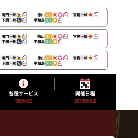
鳴門
徳山
宮島
一般
ＧⅠ
一般
下関
平和島
一般
ＧⅢ
鳴門
徳山
宮島
一般
ＧⅠ
一般
下関
平和島
一般
ＧⅢ
鳴門
徳山
宮島
一般
ＧⅠ
一般
下関
平和島
一般
ＧⅢ
各種サービス
開催日程
SERVICE
SCHEDULE
キャッシュレスカード
開催日程
公式YouTube配信番組表
カッパ★ピア発売日程表