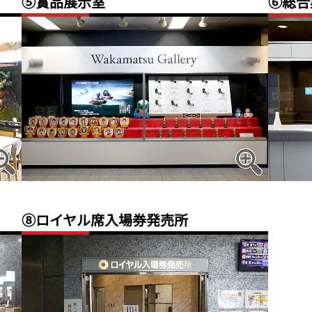
⑤賞品展示室
⑥総合
⑧ロイヤル席入場券発売所