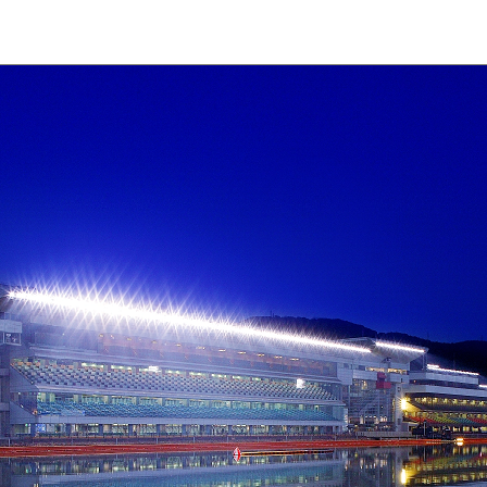
福岡支部選手斡旋情報
今節のレース別成績
交通アクセス
コース別情報
優勝戦回顧
VRスプラッシュバトル
外向発売所カッパ★ピ