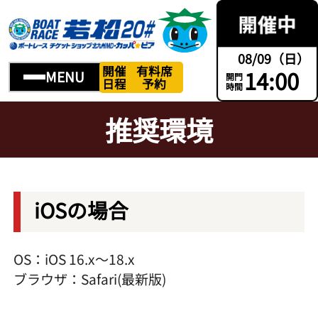
08/09（日）
開催
有料席
14:00
MENU
開門
日程
予約
時間
推奨環境
iOSの場合
OS：iOS 16.x～18.x
ブラウザ：Safari(最新版)