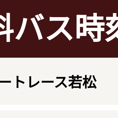
料バス時
ートレース若松