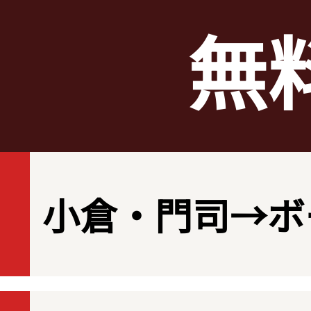
無
小倉・門司→ボ