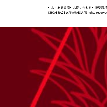
よくある質問
お問い合わせ
推奨環
©︎
BOAT RACE WAKAMATSU All rights reserve