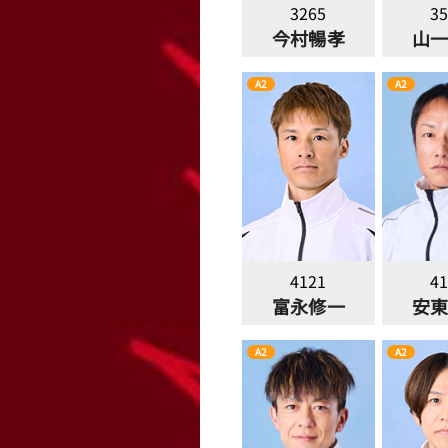
3265
3
今村暢孝
山
A2
A2
4121
4
富永修一
安
A2
A2