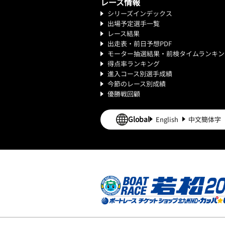
レース情報
シリーズインデックス
出場予定選手一覧
レース結果
出走表・前日予想PDF
モーター抽選結果・前検タイムランキン
得点率ランキング
進入コース別選手成績
今節のレース別成績
優勝戦回顧
Global
English
中文簡体字