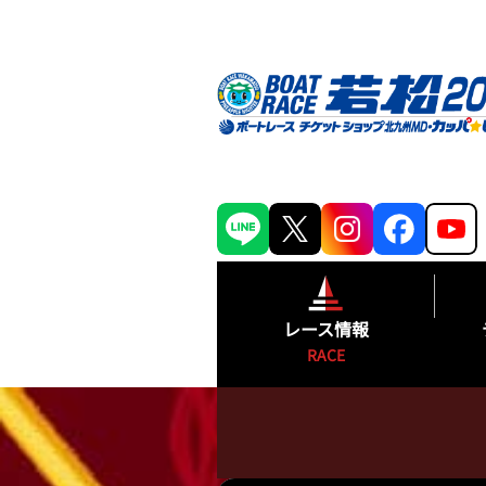
レース情報
RACE
シリーズインデックス
出場予定選手一覧