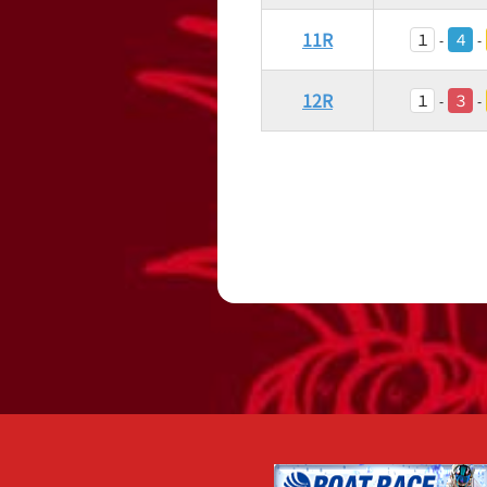
11R
１
４
-
-
12R
１
３
-
-