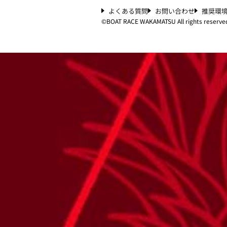
よくある質問
お問い合わせ
推奨環
©︎
BOAT RACE WAKAMATSU All rights reserve