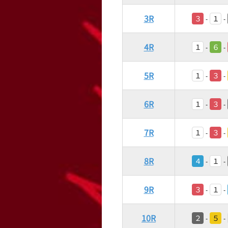
3R
３
１
-
-
4R
１
６
-
-
5R
１
３
-
-
6R
１
３
-
-
7R
１
３
-
-
8R
４
１
-
-
9R
３
１
-
-
10R
２
５
-
-