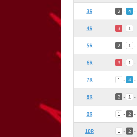
3R
２
４
-
-
4R
３
１
-
-
5R
２
１
-
-
6R
３
１
-
-
7R
１
４
-
-
8R
２
１
-
-
9R
１
２
-
-
10R
１
２
-
-