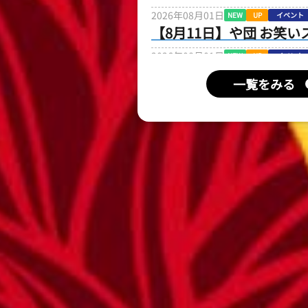
2026年08月01日
NEW
UP
イベント
【8月11日】や団 お笑い
2026年08月01日
NEW
UP
イベント
【8月10日】ＧＯ！ＧＯ
一覧をみる
ードラッキーデー！！で
2026年08月01日
NEW
UP
イベント
【8月10日】わくわく!!
会