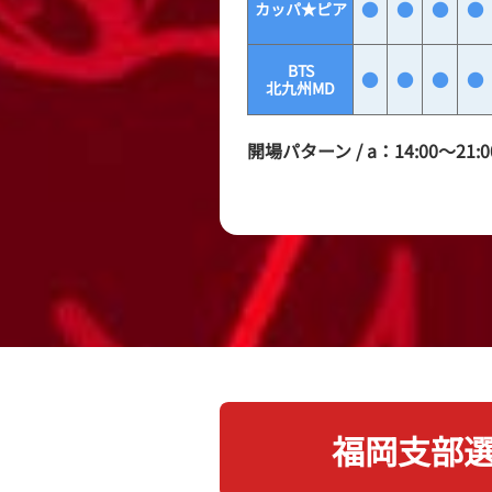
●
●
●
●
カッパ★ピア
BTS
●
●
●
●
北九州MD
開場パターン / a：14:00〜21:00
福岡支部