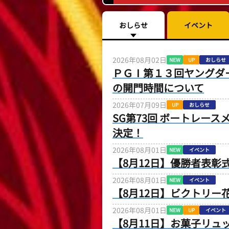
おしらせ
イベント
2026年08月02日
NEW
UP
おしらせ
ＰＧⅠ第１３回ヤングダ
の開門時間について
2026年07月09日
UP
おしらせ
SG第73回 ボートレー
決定！
2026年08月01日
NEW
イベント
【8月12日】優勝者表彰
2026年08月01日
NEW
イベント
【8月12日】ビクトリー
2026年08月01日
NEW
UP
イベント
【8月11日】お菓子リュ