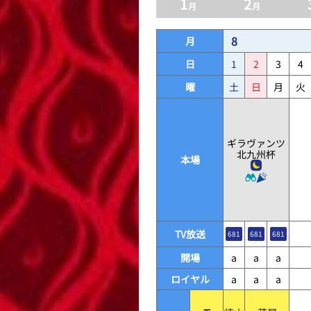
1
2
月
月
8
月
日
1
2
3
4
曜
土
日
月
火
ギラヴァンツ
北九州杯
本場
TV放送
681
681
681
開場
a
a
a
ロイヤル
a
a
a