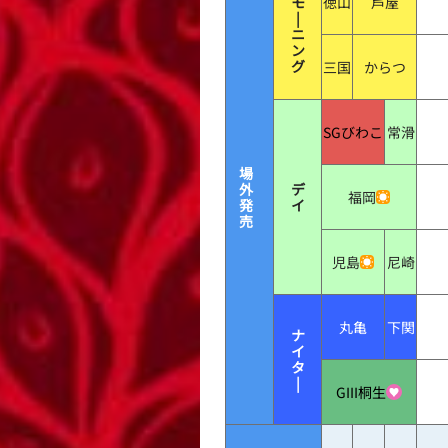
モ
徳山
芦屋
|
ニ
ン
グ
三国
からつ
SGびわこ
常滑
場
外
デ
福岡
発
イ
売
児島
尼崎
丸亀
下関
ナ
イ
タ
|
GIII桐生