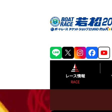
レース情報
RACE
シリーズインデックス
出場予定選手一覧