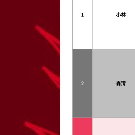
1
小林 
2
森清 