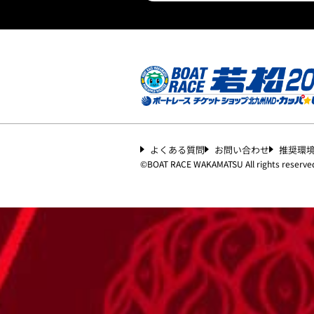
よくある質問
お問い合わせ
推奨環
©︎
BOAT RACE WAKAMATSU All rights reserve