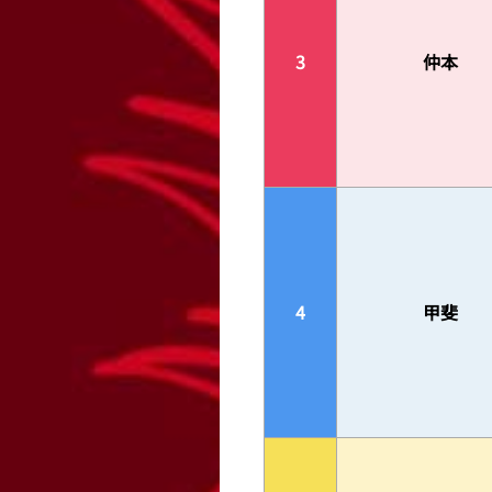
3
仲本
4
甲斐 