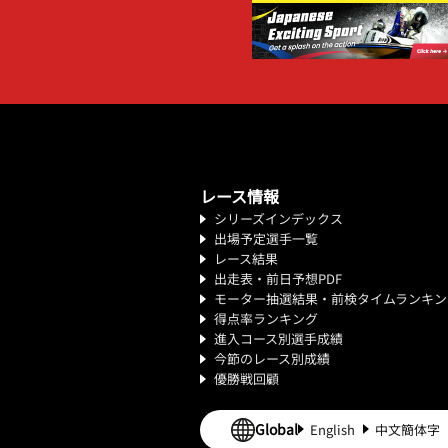
レース情報
シリーズインデックス
出場予定選手一覧
レース結果
出走表・前日予想PDF
モーター抽選結果・前検タイムランキン
得点率ランキング
進入コース別選手成績
今節のレース別成績
優勝戦回顧
Global
English
中文簡体字