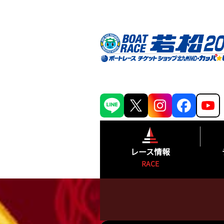
レース情報
RACE
シリーズインデックス
出場予定選手一覧