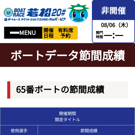
08/06（木）
開催
有料席
—:—
MENU
開門
日程
予約
時間
ボートデータ節間成績
65番ボートの節間成績
開催期間
競走タイトル
使用選手
節間成績