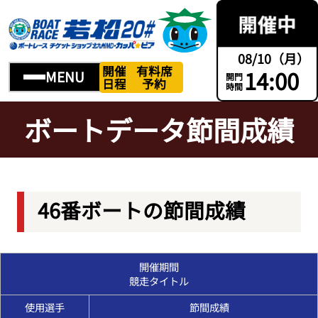
08/10（月）
開催
有料席
14:00
MENU
開門
日程
予約
時間
ボートデータ節間成績
46番ボートの節間成績
開催期間
競走タイトル
使用選手
節間成績