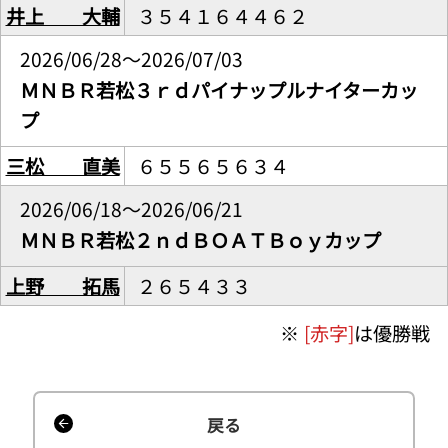
井上 大輔
３５４１６４４６２
2026/06/28～2026/07/03
ＭＮＢＲ若松３ｒｄパイナップルナイターカッ
プ
三松 直美
６５５６５６３４
2026/06/18～2026/06/21
ＭＮＢＲ若松２ｎｄＢＯＡＴＢｏｙカップ
上野 拓馬
２６５４３３
※
[赤字]
は優勝戦
戻る