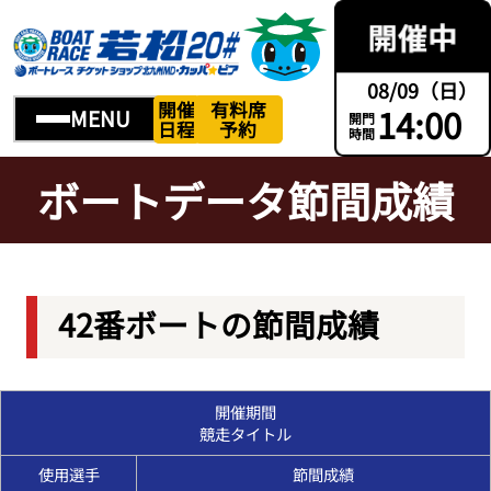
08/09（日）
開催
有料席
14:00
MENU
開門
日程
予約
時間
ボートデータ節間成績
42番ボートの節間成績
開催期間
競走タイトル
使用選手
節間成績