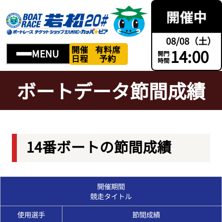
08/08（土）
開催
有料席
14:00
MENU
開門
日程
予約
時間
ボートデータ節間成績
14番ボートの節間成績
開催期間
競走タイトル
使用選手
節間成績