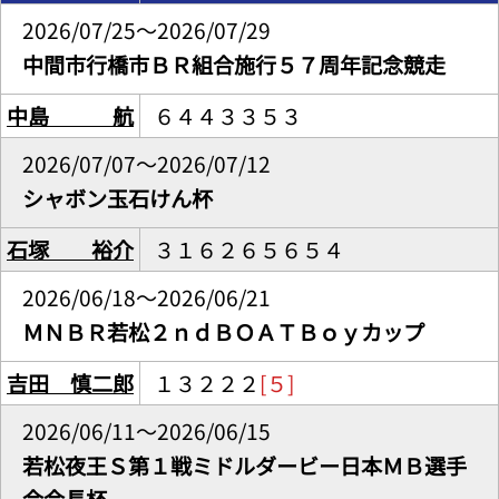
2026/07/25～2026/07/29
中間市行橋市ＢＲ組合施行５７周年記念競走
中島 航
６４４３３５３
2026/07/07～2026/07/12
シャボン玉石けん杯
石塚 裕介
３１６２６５６５４
2026/06/18～2026/06/21
ＭＮＢＲ若松２ｎｄＢＯＡＴＢｏｙカップ
吉田 慎二郎
１３２２２
[５]
2026/06/11～2026/06/15
若松夜王Ｓ第１戦ミドルダービー日本ＭＢ選手
会会長杯