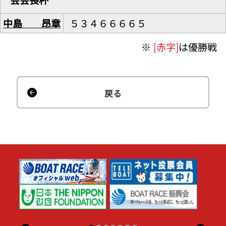
中島 昂章
５３４６６６６５
※
[赤字]
は優勝戦
戻る