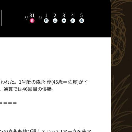
イベント・ファンサービス
BTS北九州MD発売日程
31
1
2
3
4
5
5
/
6
/
日
月
火
水
木
金
ア
れた。1号艇の森永 淳(45歳＝佐賀)がイ
。通算では46回目の優勝。
＝＝＝＝
ンの森永も伸び返していって1マークを先マ