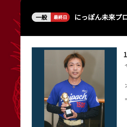
レース結果
出目データ
にっぽん未来プ
一般
最終日
出走表・前日予想PDF
水面特性・進入
モーター抽選結果・前検タイムランキング
潮見表