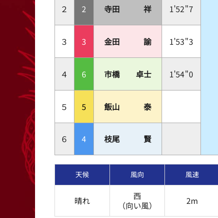
２
2
寺田 祥
1'52"7
３
3
金田 諭
1'53"3
４
6
市橋 卓士
1'54"0
５
5
飯山 泰
６
4
枝尾 賢
天候
風向
風速
西
晴れ
2m
（向い風）