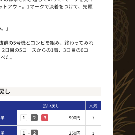
ットアウト。1マークで決着をつけて、先頭
い。」
抜群の5号機とコンビを組み、終わってみれ
2日目の5コースからの1着、3日目の6コー
並べた。
戻し
払い戻し
人気
連単
900円
１
２
３
-
-
3
連単
250円
１
２
-
1