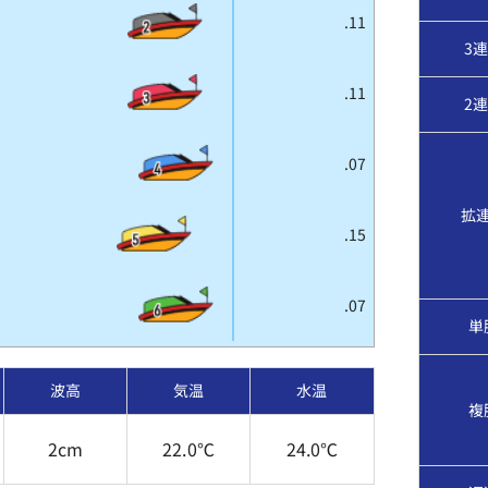
.11
3
.11
2
.07
拡
.15
.07
単
波高
気温
水温
複
2cm
22.0℃
24.0℃