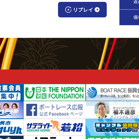
返
リプレイ
備