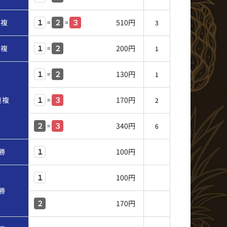
連複
510円
１
２
３
=
=
3
連複
200円
１
２
=
1
130円
１
２
=
1
連複
170円
１
３
=
2
340円
２
３
=
6
勝
100円
１
100円
１
勝
170円
２