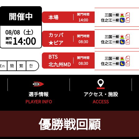
開門時間
三国
一般
本場
14:00
住之江
一般
08/08（土）
カッパ
開門時間
14:00
三国
一般
開門
08:30
★ピア
住之江
一般
時間
BTS
開門時間
三国
一般
08:30
北九州MD
住之江
一般
En
簡
繁
한
選手情報
アクセス・施設
PLAYER INFO
ACCESS
優勝戦回顧
ング
福岡支部選手一覧
得点率ランキング
施設紹介
グ
フレッシュルーキー&新人紹介
進入コース別選手成績
無料バス時刻表