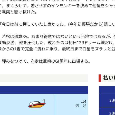
イ。まくらせず、差させずのインモンキーを決めて他艇をシャ
を颯爽と駆け抜けた。
「今日は前に押していたし良かった。(今年初優勝だから)嬉し
若松は通算3V。あまり得意ではないという当地ではあるが、
ば9戦8勝。他を圧倒した。敗れたのは初日12Rドリーム戦だけ。
スからの1着で完全に流れに乗り、最終日まで白星をズラリと
弾みをつけて、次走は尼崎のGI周年に出場する。
払い
3
.14
逃 げ
2