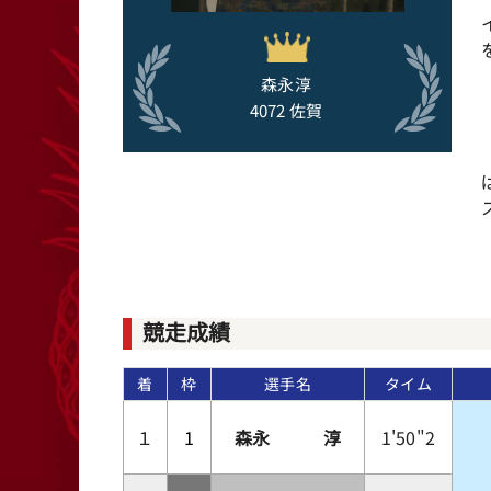
森永淳
4072 佐賀
競走成績
着
枠
選手名
タイム
１
1
森永 淳
1'50"2