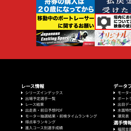
レース情報
データ
シリーズインデックス
モータ
出場予定選手一覧
ボート
レース結果
出目デ
出走表・前日予想PDF
水面特
モーター抽選結果・前検タイムランキング
潮見表
得点率ランキング
選手情
進入コース別選手成績
福岡支