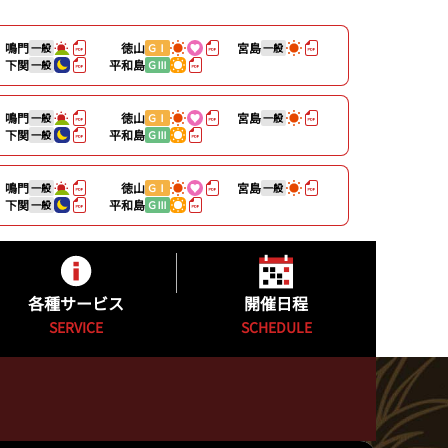
鳴門
徳山
宮島
一般
ＧⅠ
一般
下関
平和島
一般
ＧⅢ
鳴門
徳山
宮島
一般
ＧⅠ
一般
下関
平和島
一般
ＧⅢ
鳴門
徳山
宮島
一般
ＧⅠ
一般
下関
平和島
一般
ＧⅢ
各種サービス
開催日程
SERVICE
SCHEDULE
キャッシュレスカード
開催日程
公式YouTube配信番組表
カッパ★ピア発売日程表