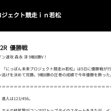
福岡支部選手斡旋情報
今節のレース別成績
交通アクセス
ロジェクト競走ｉｎ若松
コース別情報
優勝戦回顧
VRスプラッシュバトル
外向発売所カッパ★ピ
12R 優勝戦
イン速攻 森永 淳 9戦8勝V！
「にっぽん未来プロジェクト競走in若松」は5日に優勝戦が行わ
ン逃げを決めて完勝。9戦8勝の圧巻の成績で今年優勝を飾った
＝＝＝＝＝＝＝＝＝＝＝＝＝＝＝＝＝＝＝＝＝＝＝＝＝＝＝＝
進入は123/456。
カドの枝尾賢がコンマ07トップタイのスタートをきたが、イ