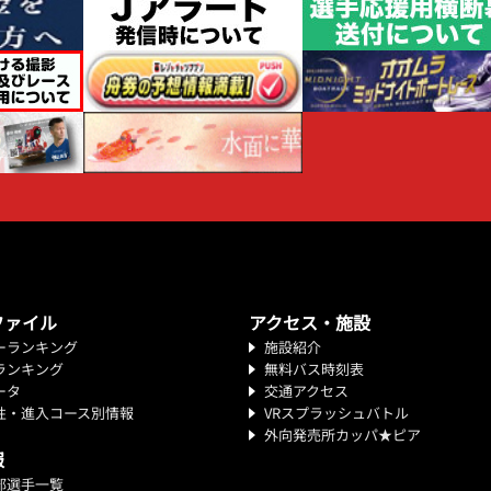
ファイル
アクセス・施設
ーランキング
施設紹介
ランキング
無料バス時刻表
ータ
交通アクセス
性・進入コース別情報
VRスプラッシュバトル
外向発売所カッパ★ピア
報
部選手一覧