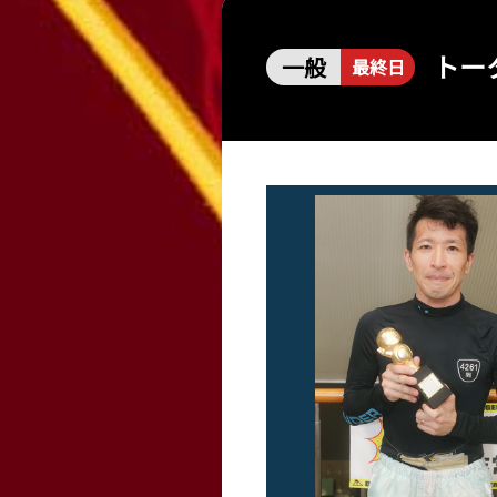
レース結果
トー
一般
最終日
出走表・前日予想PDF
モーター抽選結果・前検