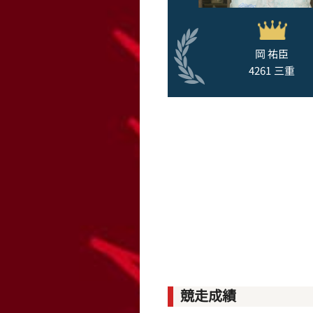
岡 祐臣
4261 三重
競走成績