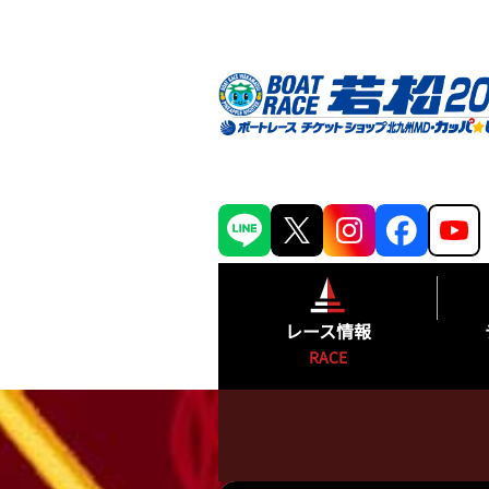
レース情報
RACE
シリーズインデックス
出場予定選手一覧