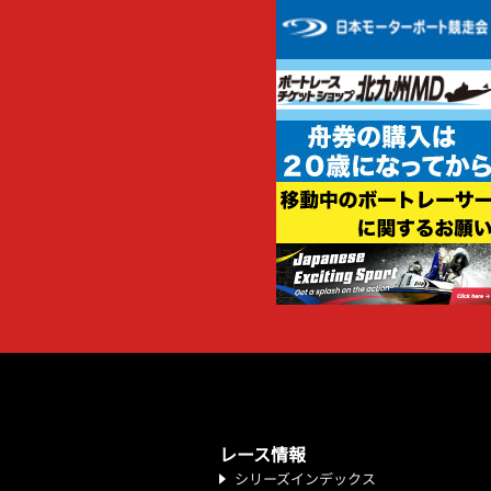
レース情報
シリーズインデックス