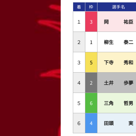
着
枠
選手名
１
3
岡 祐臣
２
1
柳生 泰二
３
5
下寺 秀和
４
2
土井 歩夢
５
6
三角 哲男
６
4
田頭 実