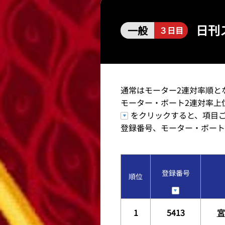
レース結果
日刊
一般
３日目
出走表・前日予想PDF
モーター抽選結果・前検
通常はモーター2連対率順と
モーター・ボート2連対率上
をクリックすると、項目
登録番号、モーター・ボート
登録番号
順位
1
5413