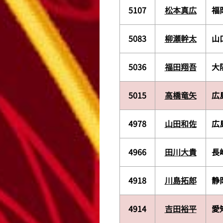
5107
松本真広
福
5083
柳瀬幹太
山
5036
福田翔吾
大
5015
高橋竜矢
広
4978
山田和佐
広
4966
田川大貴
長
4918
川島拓郎
静
4914
吉田裕平
愛