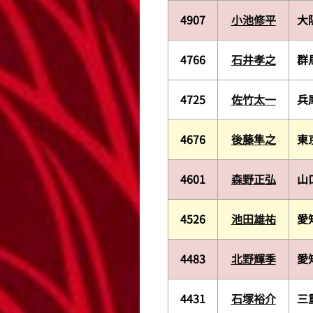
4907
小池修平
大
4766
石井孝之
群
4725
佐竹太一
兵
4676
後藤隼之
東
4601
森野正弘
山
4526
池田雄祐
愛
4483
北野輝季
愛
4431
石塚裕介
三