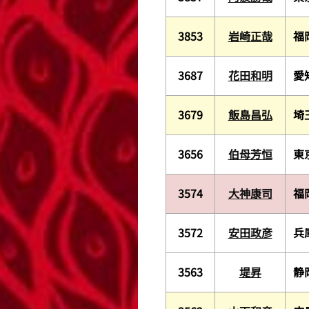
3853
岩崎正哉
福
3687
花田和明
愛
3679
飯島昌弘
埼
3656
伯母芳恒
東
3574
大神康司
福
3572
安田政彦
兵
3563
堤昇
静