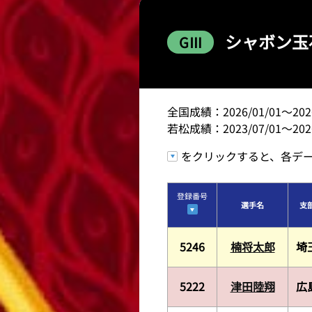
レース結果
シャボン玉
GⅢ
出走表・前日予想PDF
モーター抽選結果・前検
全国成績：2026/01/01～2026
若松成績：2023/07/01～2026
をクリックすると、各デ
登録番号
選手名
支
5246
楠将太郎
埼
5222
津田陸翔
広