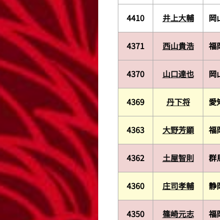
4410
井上大輔
岡
4371
西山貴浩
福
4370
山口達也
岡
4369
丹下将
愛
4363
大野芳顕
福
4362
土屋智則
群
4360
庄司孝輔
静
4350
篠崎元志
福