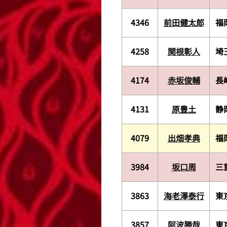
4346
前田健太郎
福
4258
関根彰人
埼
4174
赤坂俊輔
長
4131
原豊土
静
4079
出畑孝典
福
3984
坂口周
三
3863
海老澤泰行
東
3857
阿波勝哉
東