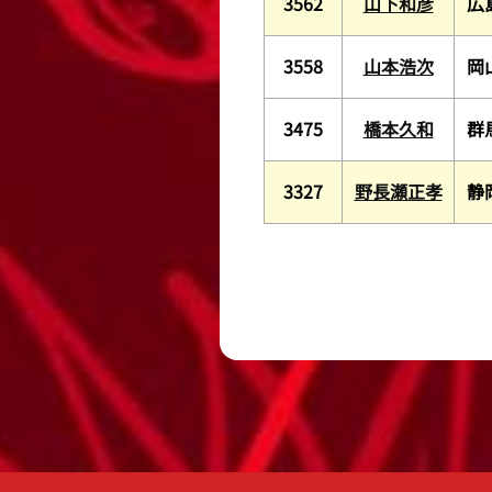
3562
山下和彦
広
3558
山本浩次
岡
3475
橋本久和
群
3327
野長瀬正孝
静