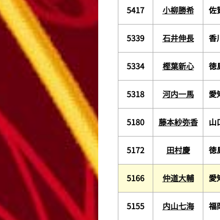
5417
小柳勝希
佐
5339
石井伸長
香
5334
樫葉新心
徳
5318
河内一馬
愛
5180
藤本紗弥香
山
5172
田村慶
徳
5166
仲道大輔
愛
5155
内山七海
福