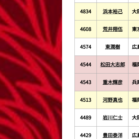
4834
浜本裕己
大
4608
荒井翔伍
東
4574
東潤樹
広
4544
松田大志郎
福
4543
重木輝彦
兵
4513
河野真也
福
4489
岩川仁士
大
4429
豊田泰洋
広