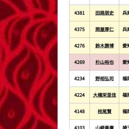
4381
田路朋史
兵
4375
照屋厚仁
兵
4276
鈴木勝博
愛
4269
杉山裕也
愛
4234
野相弘司
福
4224
大橋栄里佳
福
4148
枝尾賢
福
4103
山崎善庸
埼