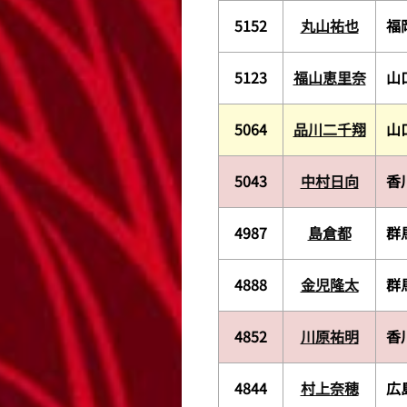
5152
丸山祐也
福
5123
福山恵里奈
山
5064
品川二千翔
山
5043
中村日向
香
4987
島倉都
群
4888
金児隆太
群
4852
川原祐明
香
4844
村上奈穂
広