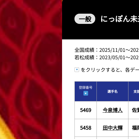
レース結果
にっぽん未
一般
出走表・前日予想PDF
モーター抽選結果・前検
全国成績：2025/11/01～2026
若松成績：2023/05/01～2026
をクリックすると、各デ
登録番号
選手名
支
5469
今泉博人
佐
5458
田中大輝
福