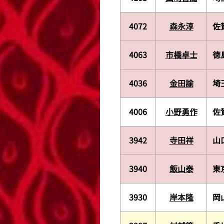
4072
森永淳
佐
4063
市橋卓士
徳
4036
金田諭
埼
4006
小野勇作
佐
3942
寺田祥
山
3940
飯山泰
東
3930
岸本隆
岡