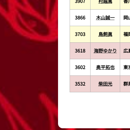
3907
村越篤
香
3866
木山誠一
岡
3703
鳥飼眞
福
3618
海野ゆかり
広
3602
奥平拓也
東
3532
柴田光
群