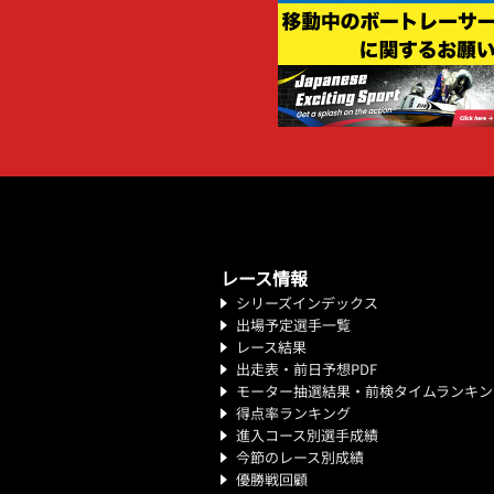
レース情報
シリーズインデックス
出場予定選手一覧
レース結果
出走表・前日予想PDF
モーター抽選結果・前検タイムランキン
得点率ランキング
進入コース別選手成績
今節のレース別成績
優勝戦回顧