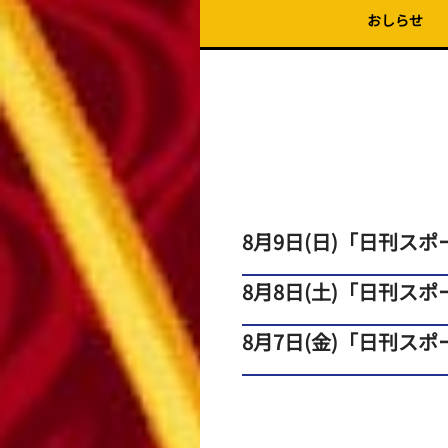
おしらせ
レース結果
出走表・前日予想PDF
モーター抽選結果・前検
8月9日(日)「日刊ス
8月8日(土)「日刊ス
8月7日(金)「日刊ス