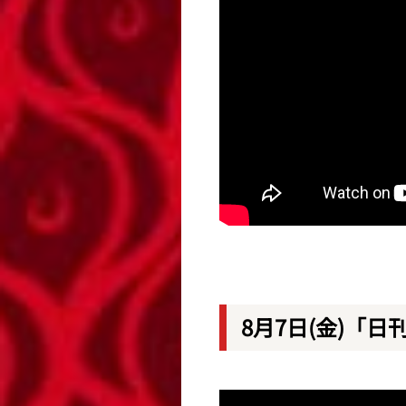
8月7日(金)「