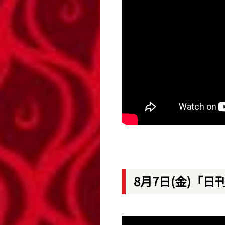
8月7日(金)「