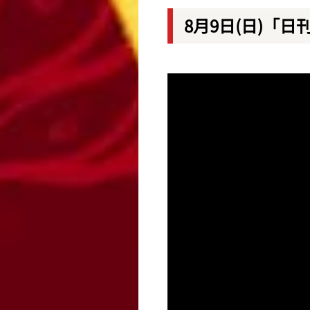
8月9日(日)「