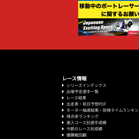
レース情報
シリーズインデックス
出場予定選手一覧
レース結果
出走表・前日予想PDF
モーター抽選結果・前検タイムランキン
得点率ランキング
進入コース別選手成績
今節のレース別成績
優勝戦回顧