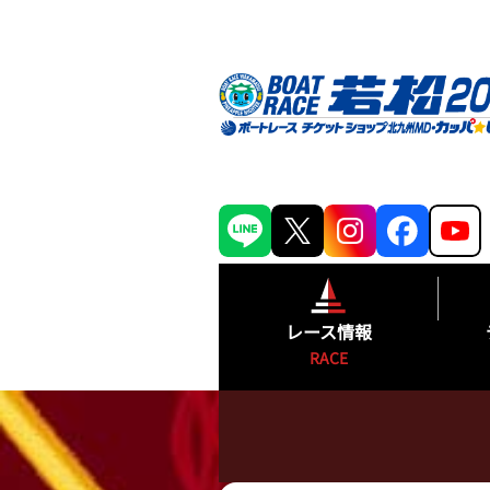
レース情報
RACE
シリーズインデックス
出場予定選手一覧