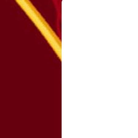
レース結果
出走表・前日予想PDF
モーター抽選結果・前検