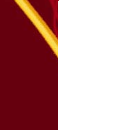
レース結果
出走表・前日予想PDF
モーター抽選結果・前検