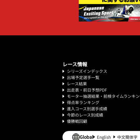
レース情報
シリーズインデックス
出場予定選手一覧
レース結果
出走表・前日予想PDF
モーター抽選結果・前検タイムランキン
得点率ランキング
進入コース別選手成績
今節のレース別成績
優勝戦回顧
Global
English
中文簡体字