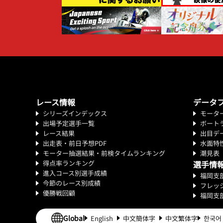
レース情報
データ
シリーズインデックス
モータ
出場予定選手一覧
ボート
レース結果
出目デ
出走表・前日予想PDF
水面特
モーター抽選結果・前検タイムランキング
潮見表
得点率ランキング
選手情
進入コース別選手成績
福岡支
今節のレース別成績
フレッ
優勝戦回顧
福岡支
Global
English
中文簡体字
中文繁体字
한국어