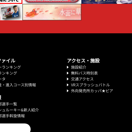
ファイル
アクセス・施設
ーランキング
施設紹介
ランキング
無料バス時刻表
ータ
交通アクセス
性・進入コース別情報
VRスプラッシュバトル
外向発売所カッパ★ピア
報
部選手一覧
シュルーキー&新人紹介
部選手斡旋情報