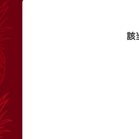
レース結果
出目データ
出走表・前日予想PDF
水面特性・進入
該
モーター抽選結果・前検タイムランキング
潮見表