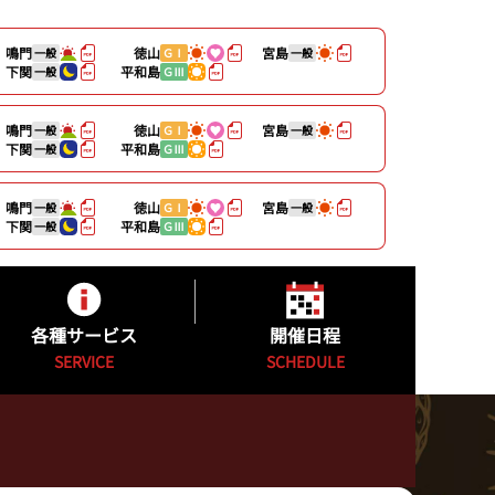
鳴門
徳山
宮島
一般
ＧⅠ
一般
下関
平和島
一般
ＧⅢ
鳴門
徳山
宮島
一般
ＧⅠ
一般
下関
平和島
一般
ＧⅢ
鳴門
徳山
宮島
一般
ＧⅠ
一般
下関
平和島
一般
ＧⅢ
各種サービス
開催日程
SERVICE
SCHEDULE
キャッシュレスカード
開催日程
公式YouTube配信番組表
カッパ★ピア発売日程表