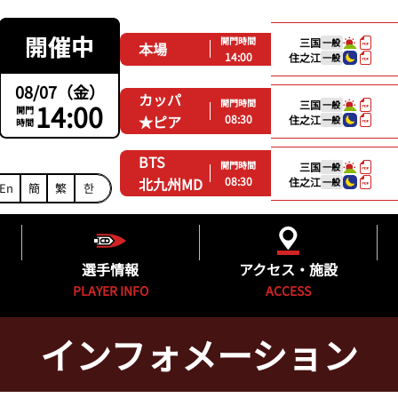
開門時間
三国
一般
本場
14:00
住之江
一般
08/07（金）
カッパ
開門時間
14:00
三国
一般
開門
08:30
★ピア
住之江
一般
時間
BTS
開門時間
三国
一般
08:30
北九州MD
住之江
一般
En
簡
繁
한
選手情報
アクセス・施設
PLAYER INFO
ACCESS
インフォメーション
ング
福岡支部選手一覧
得点率ランキング
施設紹介
グ
フレッシュルーキー&新人紹介
進入コース別選手成績
無料バス時刻表