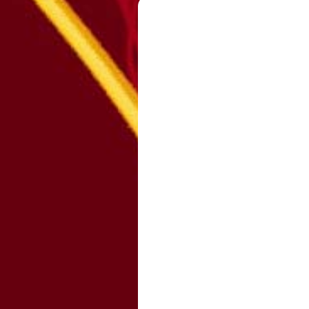
レース結果
出走表・前日予想PDF
モーター抽選結果・前検