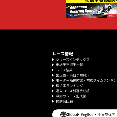
レース情報
シリーズインデックス
出場予定選手一覧
レース結果
出走表・前日予想PDF
モーター抽選結果・前検タイムランキン
得点率ランキング
進入コース別選手成績
今節のレース別成績
優勝戦回顧
Global
English
中文簡体字