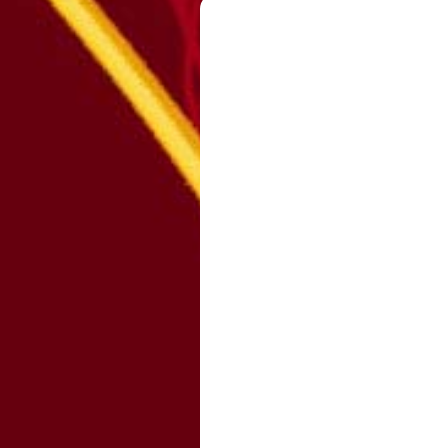
レース結果
出走表・前日予想PDF
モーター抽選結果・前検