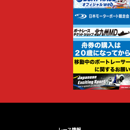
レース情報