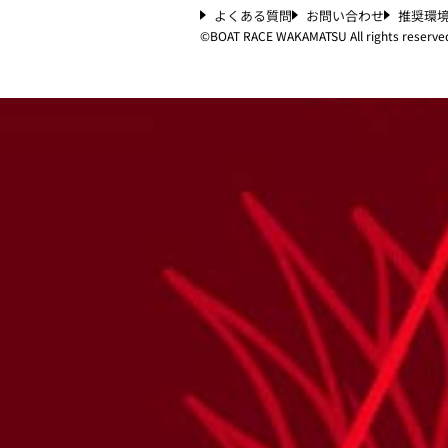
よくある質問
お問い合わせ
推奨環
©︎
BOAT RACE WAKAMATSU All rights reserve