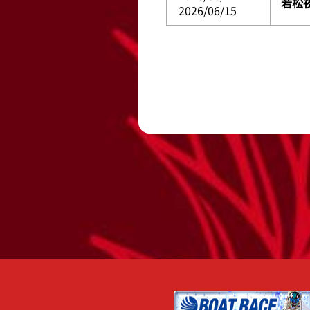
若松
2026/06/15