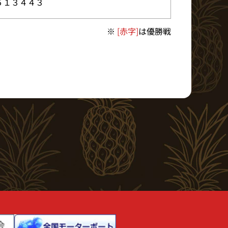
５１３４４３
※
[赤字]
は優勝戦