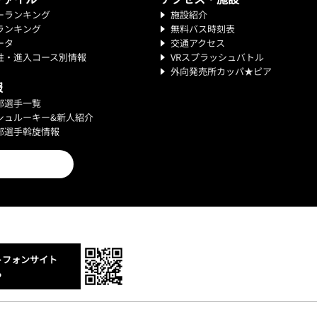
ーランキング
施設紹介
ランキング
無料バス時刻表
ータ
交通アクセス
性・進入コース別情報
VRスプラッシュバトル
外向発売所カッパ★ピア
報
部選手一覧
シュルーキー&新人紹介
部選手斡旋情報
トフォンサイト
ら