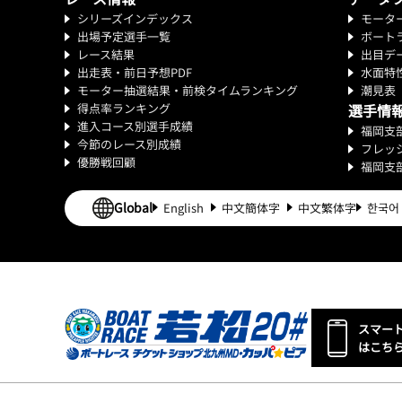
シリーズインデックス
モータ
出場予定選手一覧
ボート
レース結果
出目デ
出走表・前日予想PDF
水面特
モーター抽選結果・前検タイムランキング
潮見表
得点率ランキング
選手情
進入コース別選手成績
福岡支
今節のレース別成績
フレッ
優勝戦回顧
福岡支
Global
English
中文簡体字
中文繁体字
한국어
スマー
はこち