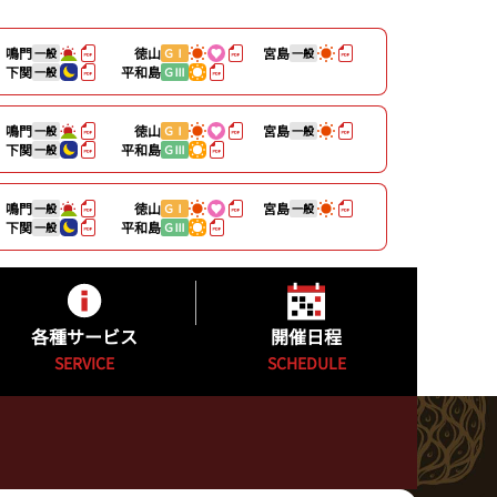
鳴門
徳山
宮島
一般
ＧⅠ
一般
下関
平和島
一般
ＧⅢ
鳴門
徳山
宮島
一般
ＧⅠ
一般
下関
平和島
一般
ＧⅢ
鳴門
徳山
宮島
一般
ＧⅠ
一般
下関
平和島
一般
ＧⅢ
各種サービス
開催日程
SERVICE
SCHEDULE
キャッシュレスカード
開催日程
公式YouTube配信番組表
カッパ★ピア発売日程表