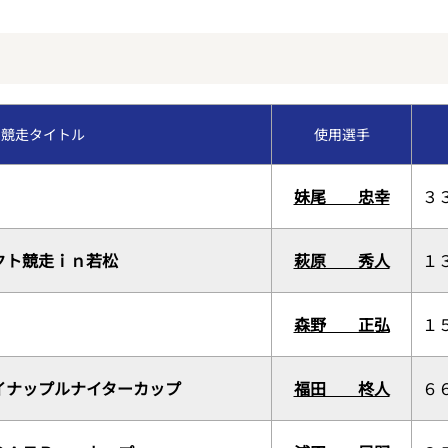
福岡支部選手斡旋情報
今節のレース別成績
交通アクセス
コース別情報
優勝戦回顧
VRスプラッシュバトル
競走タイトル
使用選手
外向発売所カッパ★ピ
妹尾 忠幸
３
クト競走ｉｎ若松
萩原 秀人
１
森野 正弘
１
イナップルナイターカップ
福田 柊人
６