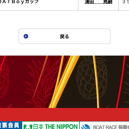
ＯＡＴＢｏｙカップ
浦田 晃嗣
３
戻る