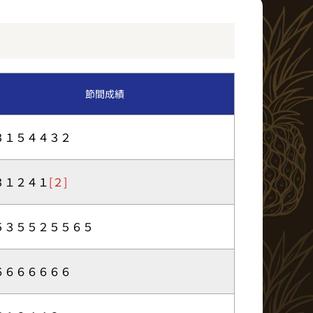
イベント・ファンサービス
BTS北九州MD発売日程
節間成績
ア
３１５４４３２
３１２４１
[２]
５３５５２５５６５
６６６６６６６