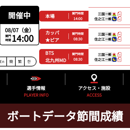
開門時間
三国
一般
本場
14:00
住之江
一般
08/07（金）
カッパ
開門時間
14:00
三国
一般
開門
08:30
★ピア
住之江
一般
時間
BTS
開門時間
三国
一般
08:30
北九州MD
住之江
一般
En
簡
繁
한
選手情報
アクセス・施設
PLAYER INFO
ACCESS
ボートデータ節間成績
ング
福岡支部選手一覧
得点率ランキング
施設紹介
グ
フレッシュルーキー&新人紹介
進入コース別選手成績
無料バス時刻表