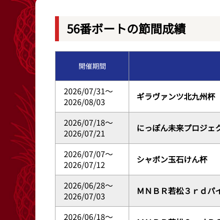
レース結果
出目データ
56番ボートの節間成績
出走表・前日予想PDF
水面特性・進入
開催期間
モーター抽選結果・前検タイムランキング
潮見表
2026/07/31～
ギラヴァンツ北九州杯
2026/08/03
2026/07/18～
にっぽん未来プロジェ
2026/07/21
2026/07/07～
シャボン玉石けん杯
2026/07/12
2026/06/28～
ＭＮＢＲ若松３ｒｄパ
2026/07/03
2026/06/18～