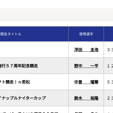
福岡支部選手斡旋情報
今節のレース別成績
交通アクセス
コース別情報
優勝戦回顧
VRスプラッシュバトル
競走タイトル
使用選手
外向発売所カッパ★ピ
浮田 圭浩
３
施行５７周年記念競走
野中 一平
１
クト競走ｉｎ若松
中曽 瑠華
５
イナップルナイターカップ
鈴木 裕隆
２