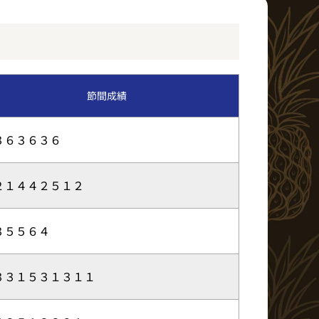
イベント・ファンサービス
BTS北九州MD発売日程
節間成績
ア
３６３６３６
２１４４２５１２
３５５６４
３３１５３１３１１