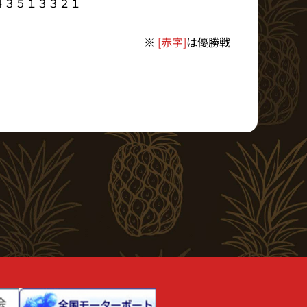
４３５１３３２１
※
[赤字]
は優勝戦