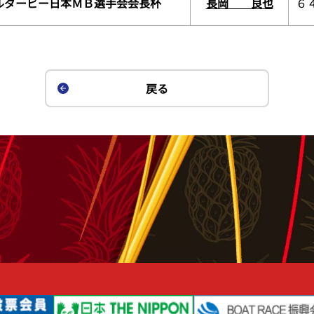
ルダービー日本ＭＢ選手会会長杯
長岡 良也
６
戻る