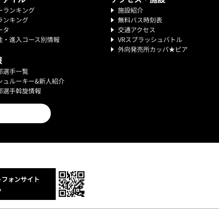
ーランキング
施設紹介
ランキング
無料バス時刻表
ータ
交通アクセス
性・進入コース別情報
VRスプラッシュバトル
外向発売所カッパ★ピア
報
部選手一覧
シュルーキー&新人紹介
部選手斡旋情報
トフォンサイト
ら