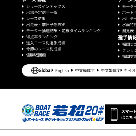
シリーズインデックス
モータ
出場予定選手一覧
ボート
レース結果
出目デ
出走表・前日予想PDF
水面特
モーター抽選結果・前検タイムランキング
潮見表
得点率ランキング
選手情
進入コース別選手成績
福岡支
今節のレース別成績
フレッ
優勝戦回顧
福岡支
Global
English
中文簡体字
中文繁体字
한국어
スマー
はこち