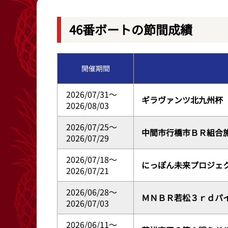
レース結果
出目データ
46番ボートの節間成績
出走表・前日予想PDF
水面特性・進入
開催期間
モーター抽選結果・前検タイムランキング
潮見表
2026/07/31～
ギラヴァンツ北九州杯
2026/08/03
2026/07/25～
中間市行橋市ＢＲ組合
2026/07/29
2026/07/18～
にっぽん未来プロジェ
2026/07/21
2026/06/28～
ＭＮＢＲ若松３ｒｄパ
2026/07/03
2026/06/11～