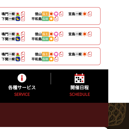
鳴門
徳山
宮島
一般
ＧⅠ
一般
下関
平和島
一般
ＧⅢ
鳴門
徳山
宮島
一般
ＧⅠ
一般
下関
平和島
一般
ＧⅢ
鳴門
徳山
宮島
一般
ＧⅠ
一般
下関
平和島
一般
ＧⅢ
各種サービス
開催日程
SERVICE
SCHEDULE
キャッシュレスカード
開催日程
公式YouTube配信番組表
カッパ★ピア発売日程表