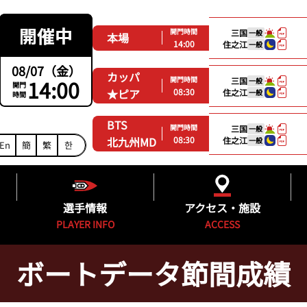
開門時間
三国
一般
本場
14:00
住之江
一般
08/07（金）
カッパ
開門時間
14:00
三国
一般
開門
08:30
★ピア
住之江
一般
時間
BTS
開門時間
三国
一般
08:30
北九州MD
住之江
一般
En
簡
繁
한
選手情報
アクセス・施設
PLAYER INFO
ACCESS
ボートデータ節間成績
ング
福岡支部選手一覧
得点率ランキング
施設紹介
グ
フレッシュルーキー&新人紹介
進入コース別選手成績
無料バス時刻表