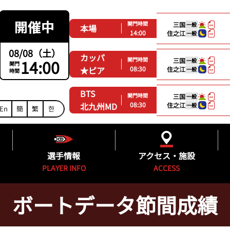
開門時間
三国
一般
本場
14:00
住之江
一般
08/08（土）
カッパ
開門時間
14:00
三国
一般
開門
08:30
★ピア
住之江
一般
時間
BTS
開門時間
三国
一般
08:30
北九州MD
住之江
一般
En
簡
繁
한
選手情報
アクセス・施設
PLAYER INFO
ACCESS
ボートデータ節間成績
ング
福岡支部選手一覧
得点率ランキング
施設紹介
グ
フレッシュルーキー&新人紹介
進入コース別選手成績
無料バス時刻表