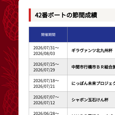
レース結果
出目データ
42番ボートの節間成績
出走表・前日予想PDF
水面特性・進入
開催期間
モーター抽選結果・前検タイムランキング
潮見表
2026/07/31～
ギラヴァンツ北九州杯
2026/08/03
2026/07/25～
中間市行橋市ＢＲ組合
2026/07/29
2026/07/18～
にっぽん未来プロジェ
2026/07/21
2026/07/07～
シャボン玉石けん杯
2026/07/12
2026/06/28～