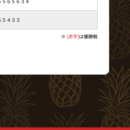
５５６５６３４
６５４３３
※
[赤字]
は優勝戦