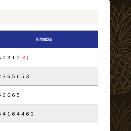
イベント・ファンサービス
BTS北九州MD発売日程
節間成績
ア
５２３１２
[４]
２３６５６５３
５６６６５
５４１６４４６２