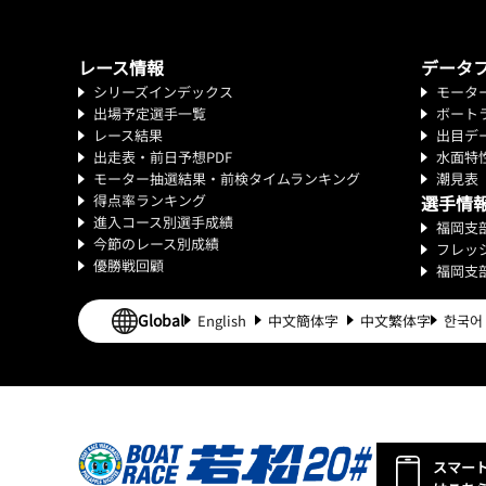
レース情報
データ
シリーズインデックス
モータ
出場予定選手一覧
ボート
レース結果
出目デ
出走表・前日予想PDF
水面特
モーター抽選結果・前検タイムランキング
潮見表
得点率ランキング
選手情
進入コース別選手成績
福岡支
今節のレース別成績
フレッ
優勝戦回顧
福岡支
Global
English
中文簡体字
中文繁体字
한국어
スマー