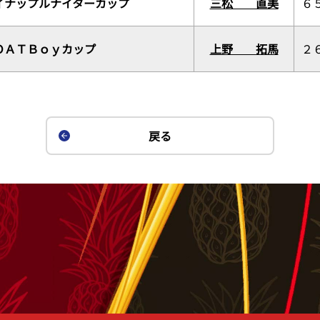
イナップルナイターカップ
三松 直美
６
ＯＡＴＢｏｙカップ
上野 拓馬
２
戻る