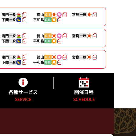
鳴門
徳山
宮島
一般
ＧⅠ
一般
下関
平和島
一般
ＧⅢ
鳴門
徳山
宮島
一般
ＧⅠ
一般
下関
平和島
一般
ＧⅢ
鳴門
徳山
宮島
一般
ＧⅠ
一般
下関
平和島
一般
ＧⅢ
各種サービス
開催日程
SERVICE
SCHEDULE
キャッシュレスカード
開催日程
公式YouTube配信番組表
カッパ★ピア発売日程表