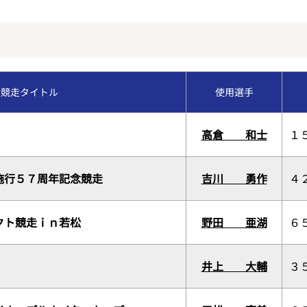
福岡支部選手斡旋情報
今節のレース別成績
交通アクセス
コース別情報
優勝戦回顧
VRスプラッシュバトル
競走タイトル
使用選手
外向発売所カッパ★ピ
高倉 和士
１
施行５７周年記念競走
吉川 勇作
４
クト競走ｉｎ若松
野田 亜湖
６
井上 大輔
３