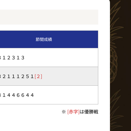
イベント・ファンサービス
BTS北九州MD発売日程
節間成績
ア
３１２３１３
３２１１１２５１
[２]
３１４４６６４４
※
[赤字]
は優勝戦