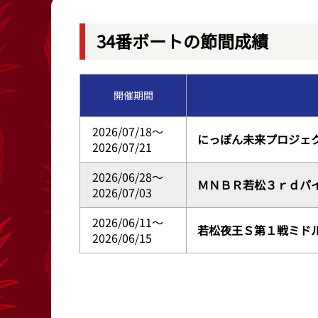
レース結果
出目データ
34番ボートの節間成績
出走表・前日予想PDF
水面特性・進入
開催期間
モーター抽選結果・前検タイムランキング
潮見表
2026/07/18～
にっぽん未来プロジェ
2026/07/21
2026/06/28～
ＭＮＢＲ若松３ｒｄパ
2026/07/03
2026/06/11～
若松夜王Ｓ第１戦ミド
2026/06/15