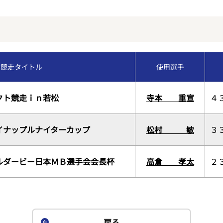
福岡支部選手斡旋情報
今節のレース別成績
交通アクセス
コース別情報
優勝戦回顧
VRスプラッシュバトル
競走タイトル
使用選手
外向発売所カッパ★ピ
クト競走ｉｎ若松
寺本 重宣
４
イナップルナイターカップ
松村 敏
３
ルダービー日本ＭＢ選手会会長杯
高倉 孝太
２
戻る