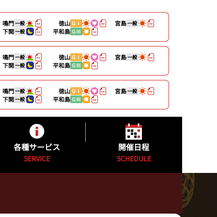
鳴門
徳山
宮島
一般
ＧⅠ
一般
下関
平和島
一般
ＧⅢ
鳴門
徳山
宮島
一般
ＧⅠ
一般
下関
平和島
一般
ＧⅢ
鳴門
徳山
宮島
一般
ＧⅠ
一般
下関
平和島
一般
ＧⅢ
各種サービス
開催日程
SERVICE
SCHEDULE
キャッシュレスカード
開催日程
公式YouTube配信番組表
カッパ★ピア発売日程表