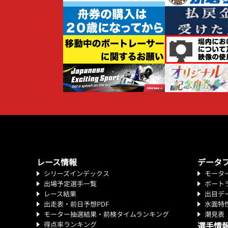
レース情報
データ
シリーズインデックス
モータ
出場予定選手一覧
ボート
レース結果
出目デ
出走表・前日予想PDF
水面特
モーター抽選結果・前検タイムランキング
潮見表
得点率ランキング
選手情