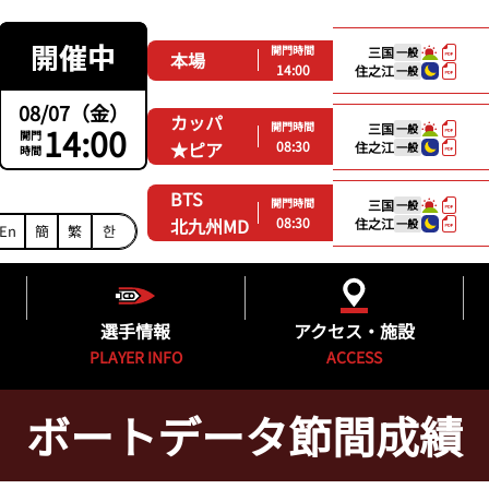
開門時間
三国
一般
本場
14:00
住之江
一般
08/07（金）
カッパ
開門時間
14:00
三国
一般
開門
08:30
★ピア
住之江
一般
時間
BTS
開門時間
三国
一般
08:30
北九州MD
住之江
一般
En
簡
繁
한
選手情報
アクセス・施設
PLAYER INFO
ACCESS
ボートデータ節間成績
ング
福岡支部選手一覧
得点率ランキング
施設紹介
グ
フレッシュルーキー&新人紹介
進入コース別選手成績
無料バス時刻表