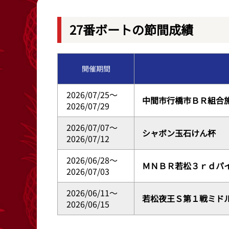
レース結果
出目データ
27番ボートの節間成績
出走表・前日予想PDF
水面特性・進入
開催期間
モーター抽選結果・前検タイムランキング
潮見表
2026/07/25～
中間市行橋市ＢＲ組合
2026/07/29
2026/07/07～
シャボン玉石けん杯
2026/07/12
2026/06/28～
ＭＮＢＲ若松３ｒｄパ
2026/07/03
2026/06/11～
若松夜王Ｓ第１戦ミド
2026/06/15