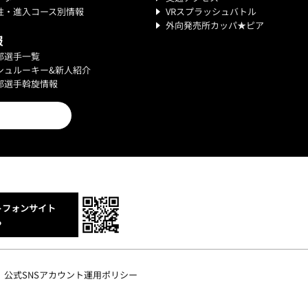
性・進入コース別情報
VRスプラッシュバトル
外向発売所カッパ★ピア
報
部選手一覧
シュルーキー&新人紹介
部選手斡旋情報
トフォンサイト
ら
公式SNSアカウント運用ポリシー