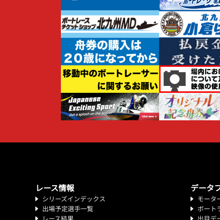
レース情報
データ
シリーズインデックス
モータ
出場予定選手一覧
ボート
レース結果
出目デ