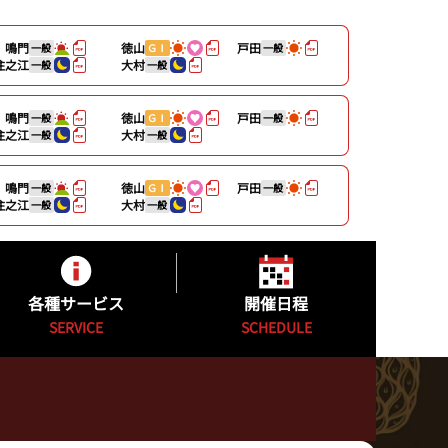
鳴門
徳山
戸田
一般
ＧⅠ
一般
住之江
大村
一般
一般
鳴門
徳山
戸田
一般
ＧⅠ
一般
住之江
大村
一般
一般
鳴門
徳山
戸田
一般
ＧⅠ
一般
住之江
大村
一般
一般
各種サービス
開催日程
SERVICE
SCHEDULE
キャッシュレスカード
開催日程
公式YouTube配信番組表
カッパ★ピア発売日程表