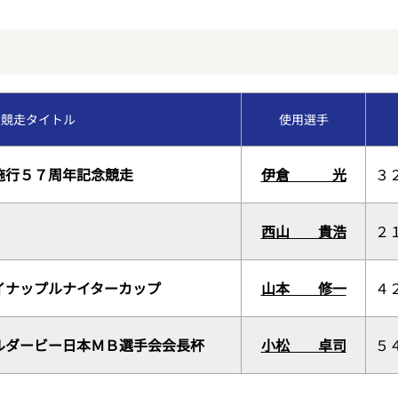
福岡支部選手斡旋情報
今節のレース別成績
交通アクセス
コース別情報
優勝戦回顧
VRスプラッシュバトル
競走タイトル
使用選手
外向発売所カッパ★ピ
施行５７周年記念競走
伊倉 光
３
西山 貴浩
２
イナップルナイターカップ
山本 修一
４
ルダービー日本ＭＢ選手会会長杯
小松 卓司
５