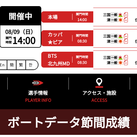
開門時間
三国
一般
本場
14:00
津
一般
08/09（日）
カッパ
開門時間
14:00
三国
一般
開門
08:30
★ピア
津
一般
時間
BTS
開門時間
三国
一般
08:30
北九州MD
津
一般
En
簡
繁
한
選手情報
アクセス・施設
PLAYER INFO
ACCESS
ボートデータ節間成績
ング
福岡支部選手一覧
得点率ランキング
施設紹介
グ
フレッシュルーキー&新人紹介
進入コース別選手成績
無料バス時刻表