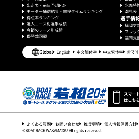
出走表・前日予想PDF
水面特
モーター抽選結果・前検タイムランキング
潮見表
得点率ランキング
選手情
進入コース別選手成績
福岡支
今節のレース別成績
フレッ
優勝戦回顧
福岡支
Global
English
中文簡体字
中文繁体字
한국어
スマー
はこち
よくある質問
お問い合わせ
推奨環境
個人情報保護方針
©︎
BOAT RACE WAKAMATSU All rights reserved.