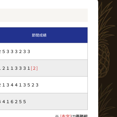
イベント・ファンサービス
BTS北九州MD発売日程
節間成績
ア
２５３３３２３３
１２１１３３３１
[２]
２１３４４１３５２３
４４１６２５５
※
[赤字]
は優勝戦