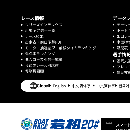
レース情報
データ
シリーズインデックス
モータ
出場予定選手一覧
ボート
レース結果
出目デ
出走表・前日予想PDF
水面特
モーター抽選結果・前検タイムランキング
潮見表
得点率ランキング
選手情
進入コース別選手成績
福岡支
今節のレース別成績
フレッ
優勝戦回顧
福岡支
Global
English
中文簡体字
中文繁体字
한국어
スマー