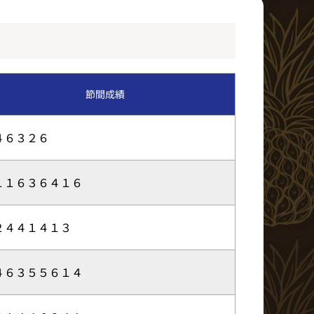
イベント・ファンサービス
BTS北九州MD発売日程
節間成績
ア
４６３２６
１１６３６４１６
２４４１４１３
４６３５５６１４