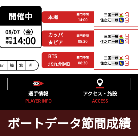
開門時間
三国
一般
本場
14:00
住之江
一般
08/07（金）
カッパ
開門時間
14:00
三国
一般
開門
08:30
★ピア
住之江
一般
時間
BTS
開門時間
三国
一般
08:30
北九州MD
住之江
一般
En
簡
繁
한
選手情報
アクセス・施設
PLAYER INFO
ACCESS
ボートデータ節間成績
ング
福岡支部選手一覧
得点率ランキング
施設紹介
グ
フレッシュルーキー&新人紹介
進入コース別選手成績
無料バス時刻表