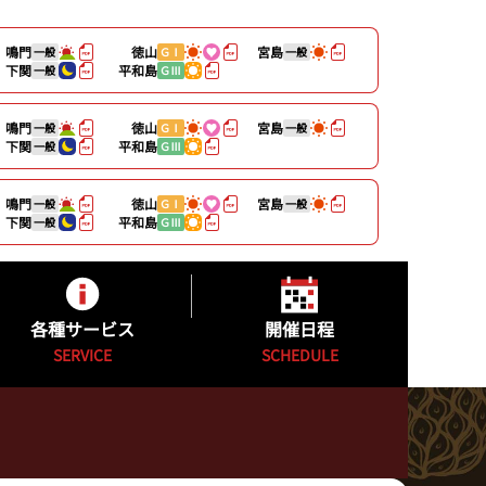
鳴門
徳山
宮島
一般
ＧⅠ
一般
下関
平和島
一般
ＧⅢ
鳴門
徳山
宮島
一般
ＧⅠ
一般
下関
平和島
一般
ＧⅢ
鳴門
徳山
宮島
一般
ＧⅠ
一般
下関
平和島
一般
ＧⅢ
各種サービス
開催日程
SERVICE
SCHEDULE
キャッシュレスカード
開催日程
公式YouTube配信番組表
カッパ★ピア発売日程表