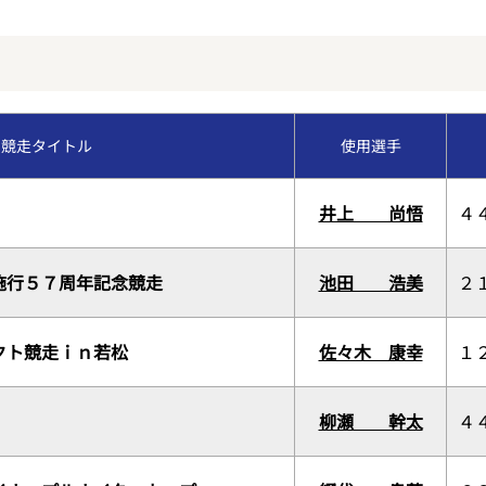
福岡支部選手斡旋情報
今節のレース別成績
交通アクセス
コース別情報
優勝戦回顧
VRスプラッシュバトル
競走タイトル
使用選手
外向発売所カッパ★ピ
井上 尚悟
４
施行５７周年記念競走
池田 浩美
２
クト競走ｉｎ若松
佐々木 康幸
１
柳瀬 幹太
４