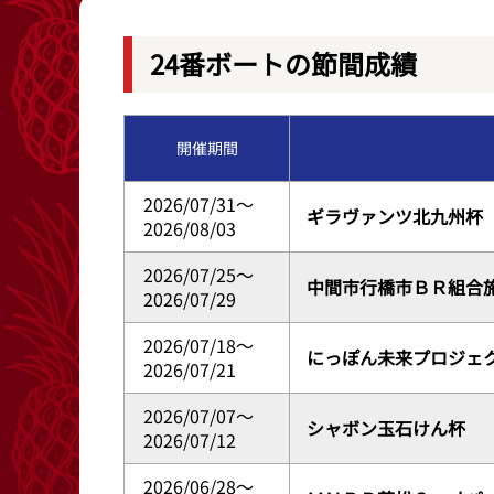
レース結果
出目データ
24番ボートの節間成績
出走表・前日予想PDF
水面特性・進入
開催期間
モーター抽選結果・前検タイムランキング
潮見表
2026/07/31～
ギラヴァンツ北九州杯
2026/08/03
2026/07/25～
中間市行橋市ＢＲ組合
2026/07/29
2026/07/18～
にっぽん未来プロジェ
2026/07/21
2026/07/07～
シャボン玉石けん杯
2026/07/12
2026/06/28～