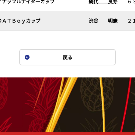
イナップルナイターカップ
網代 良芽
６
ＯＡＴＢｏｙカップ
渋谷 明憲
２
戻る