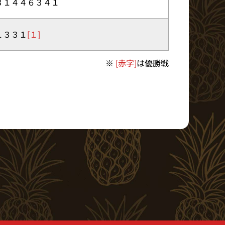
３１４４６３４１
１３３１
[１]
※
[赤字]
は優勝戦