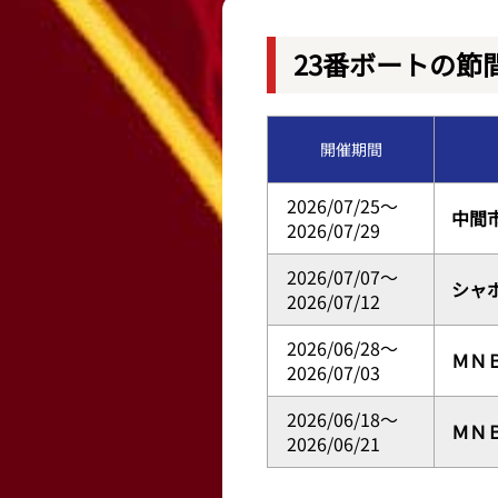
レース結果
23番ボートの節
出走表・前日予想PDF
開催期間
モーター抽選結果・前検
2026/07/25～
中間
2026/07/29
2026/07/07～
シャ
2026/07/12
2026/06/28～
ＭＮ
2026/07/03
2026/06/18～
ＭＮ
2026/06/21