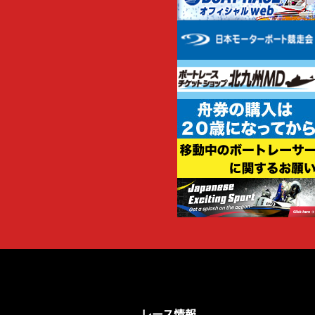
レース情報