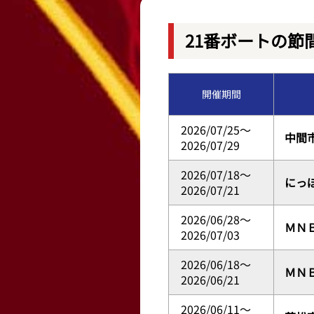
レース結果
21番ボートの節
出走表・前日予想PDF
開催期間
モーター抽選結果・前検
2026/07/25～
中間
2026/07/29
2026/07/18～
にっ
2026/07/21
2026/06/28～
ＭＮ
2026/07/03
2026/06/18～
ＭＮ
2026/06/21
2026/06/11～