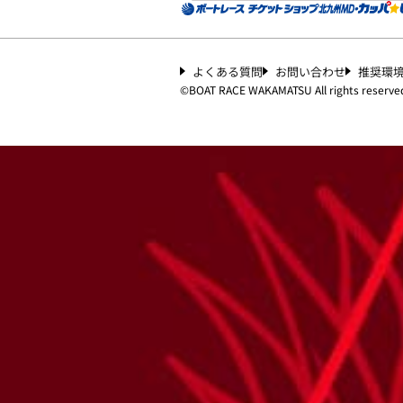
よくある質問
お問い合わせ
推奨環
©︎
BOAT RACE WAKAMATSU All rights reserve