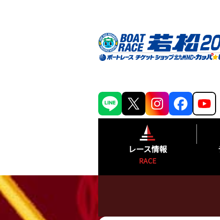
レース情報
RACE
シリーズインデックス
出場予定選手一覧