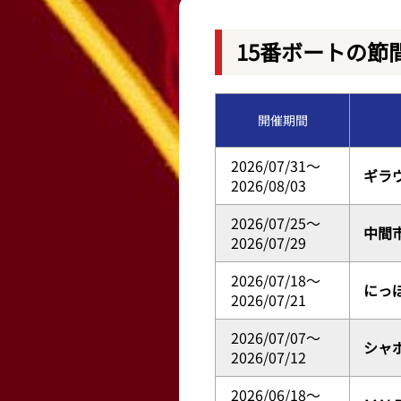
レース結果
15番ボートの節
出走表・前日予想PDF
開催期間
モーター抽選結果・前検
2026/07/31～
ギラ
2026/08/03
2026/07/25～
中間
2026/07/29
2026/07/18～
にっ
2026/07/21
2026/07/07～
シャ
2026/07/12
2026/06/18～