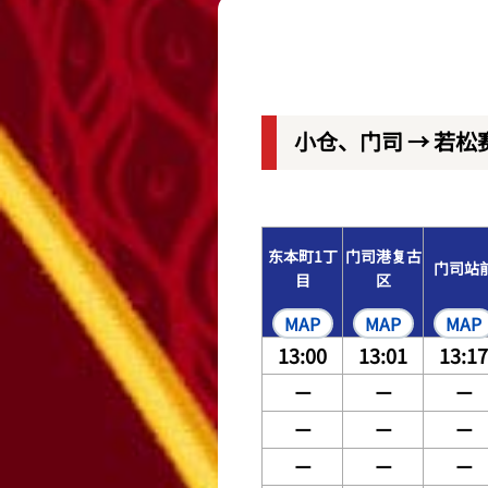
レース結果
出走表・前日予想PDF
小仓、门司 → 若松
モーター抽選結果・前検
东本町1丁
门司港复古
门司站
目
区
MAP
MAP
MAP
13:00
13:01
13:17
－
－
－
－
－
－
－
－
－