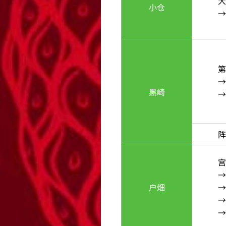
大
小仓
→
第
→
黑崎
→
阵
宫
→
户畑
→
→
→